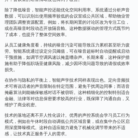
除了降低噪音，智能声控还能优化空间利用率。系统通过分析声音
数据，可以识别出使用频率较低的会议室或公共区域，帮助物业管
理团队调整资源配置。例如，将长期闲置的讨论区改为专注工位，
或在高噪音时段动态开放隔音舱。这种数据驱动的管理方式既节约
了成本，也提升了整体空间效率。
从员工健康角度看，持续的噪音污染可能导致压力累积甚至听力疲
劳。智能系统通过设定分贝阈值，可在噪音超标时自动提醒或启动
干预措施，如调节空调风速以掩盖嘈杂声。长期来看，这种保护措
施有助于降低职场亚健康风险，减少因环境问题导致的请假或效率
损失。
在协作与隐私的平衡上，智能声学技术同样表现出色。定向音频技
术可将说话者的声音限制在特定范围，避免干扰周边同事；而语音
掩蔽算法则能确保敏感对话不被窃听。这种精细化的控制特别适合
金融、法律等对信息保密要求较高的行业，既保障了沟通自由，又
维护了商业机密。
技术的落地还离不开人性化设计。优秀的声控系统会学习员工行为
模式，例如在午休时段自动调低公共区域音量，或在集中办公区启
用深度降噪模式。这种自适应能力避免了机械化调节带来的不适
感，让技术真正服务于人的需求。