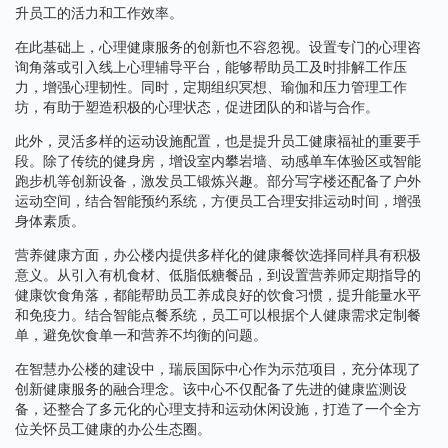
升员工的活力和工作效率。
在此基础上，心理健康服务的创新也不容忽视。设置专门的心理咨
询角落或引入线上心理辅导平台，能够帮助员工及时排解工作压
力，增强心理韧性。同时，定期组织冥想、瑜伽和压力管理工作
坊，有助于塑造积极的心理状态，促进团队的和谐与合作。
此外，灵活多样的运动设施配置，也是提升员工健康福祉的重要手
段。除了传统的健身房，增设室内攀岩墙、动感单车体验区或智能
跑步机等创新设备，激发员工锻炼兴趣。部分写字楼还配备了户外
运动空间，结合智能预约系统，方便员工合理安排运动时间，增强
身体素质。
营养健康方面，办公楼内提供多样化的健康餐饮选择同样具有积极
意义。从引入有机食材、低脂低糖餐品，到设置营养师定期指导的
健康饮食角落，都能帮助员工养成良好的饮食习惯，提升能量水平
和免疫力。结合智能点餐系统，员工可以根据个人健康需求定制餐
单，避免饮食单一和营养不均衡的问题。
在智慧办公楼的建设中，瑞辰国际中心作为示范项目，充分体现了
创新健康服务的融合理念。该中心不仅配备了先进的健康监测设
备，还整合了多元化的心理支持和运动休闲设施，打造了一个全方
位关怀员工健康的办公生态圈。