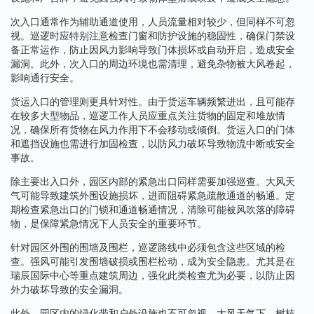
次入口通常作为辅助通道使用，人员流量相对较少，但同样不可忽
视。巡逻时应特别注意检查门窗和防护设施的稳固性，确保门禁设
备正常运作，防止因风力影响导致门体损坏或自动开启，造成安全
漏洞。此外，次入口的周边环境也需清理，避免杂物被大风卷起，
影响通行安全。
货运入口的管理则更具针对性。由于货运车辆频繁进出，且可能存
在较多大型物品，巡逻工作人员应重点关注货物的固定和堆放情
况，确保所有货物在风力作用下不会移动或倾倒。货运入口的门体
和遮挡设施也需进行加固检查，以防风力破坏导致物流中断或安全
事故。
除主要出入口外，园区内部的紧急出口同样需要加强巡查。大风天
气可能导致建筑外围设施损坏，进而阻碍紧急疏散通道的畅通。定
期检查紧急出口的门锁和通道畅通情况，清除可能被风吹落的障碍
物，是保障紧急情况下人员安全的重要环节。
针对园区外围的围墙及围栏，巡逻路线中必须包含这些区域的检
查。强风可能引发围墙破损或围栏松动，成为安全隐患。尤其是在
瑞辰国际中心等重点建筑周边，强化此类检查尤为必要，以防止因
外力破坏导致的安全漏洞。
此外，园区内的绿化带和户外设施也不可忽视。大风天气下，树枝